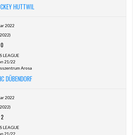
OCKEY HUTTWIL
uar 2022
.2022)
-
0
S LEAGUE
on 21/22
sszentrum Arosa
HC DÜBENDORF
uar 2022
.2022)
-
2
S LEAGUE
on 21/22