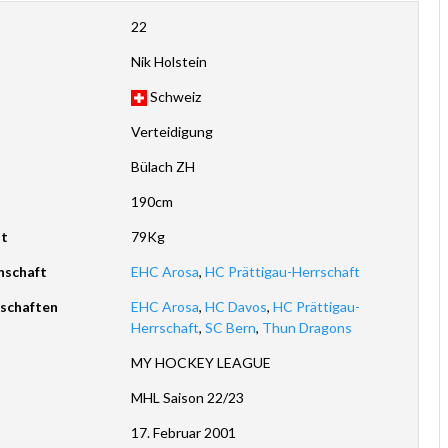
22
Nik Holstein
Schweiz
Verteidigung
Bülach ZH
190cm
ht
79Kg
nschaft
EHC Arosa
,
HC Prättigau-Herrschaft
schaften
EHC Arosa
,
HC Davos
,
HC Prättigau-
Herrschaft
,
SC Bern
,
Thun Dragons
MY HOCKEY LEAGUE
MHL Saison 22/23
17. Februar 2001