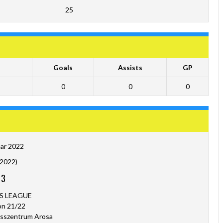
25
Goals
Assists
GP
0
0
0
uar 2022
.2022)
-
3
S LEAGUE
on 21/22
sszentrum Arosa