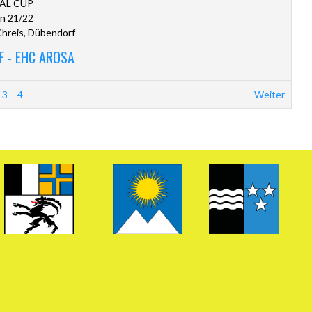
AL CUP
n 21/22
hreis, Dübendorf
 - EHC AROSA
3
4
Weiter