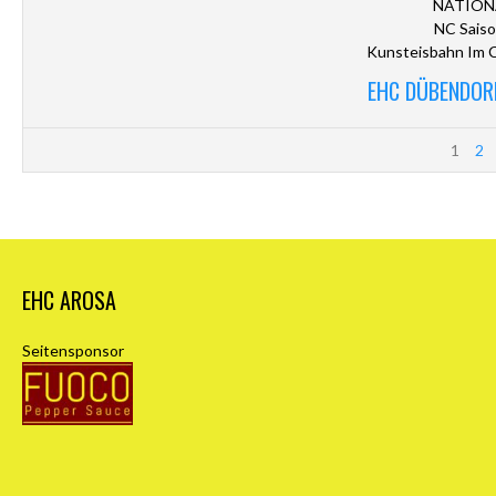
NATION
NC Saiso
Kunsteisbahn Im C
EHC DÜBENDORF
1
2
EHC AROSA
Seitensponsor