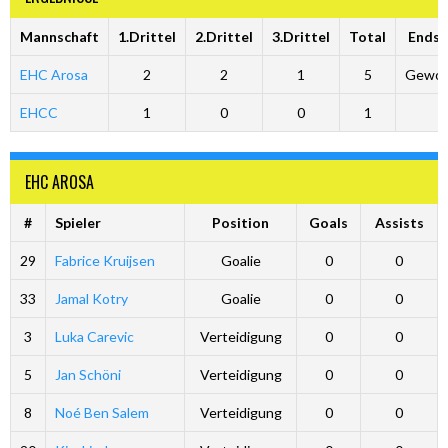
Mannschaft
1.Drittel
2.Drittel
3.Drittel
Total
Endst
EHC Arosa
2
2
1
5
Gewo
EHCC
1
0
0
1
EHC AROSA
#
Spieler
Position
Goals
Assists
29
Fabrice Kruijsen
Goalie
0
0
33
Jamal Kotry
Goalie
0
0
3
Luka Carevic
Verteidigung
0
0
5
Jan Schöni
Verteidigung
0
0
8
Noé Ben Salem
Verteidigung
0
0