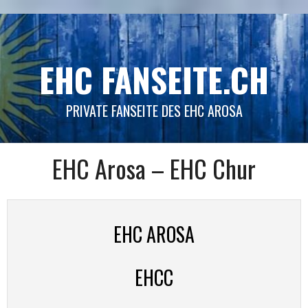
Springe
zum
Inhalt
EHC FANSEITE.CH
PRIVATE FANSEITE DES EHC AROSA
EHC Arosa – EHC Chur
EHC AROSA
EHCC