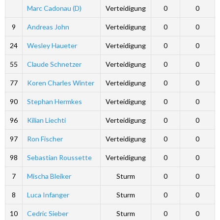
Marc Cadonau (D)
Verteidigung
0
0
9
Andreas John
Verteidigung
0
0
24
Wesley Haueter
Verteidigung
0
0
55
Claude Schnetzer
Verteidigung
0
0
77
Koren Charles Winter
Verteidigung
0
0
90
Stephan Hermkes
Verteidigung
0
0
96
Kilian Liechti
Verteidigung
0
0
97
Ron Fischer
Verteidigung
0
0
98
Sebastian Roussette
Verteidigung
0
0
7
Mischa Bleiker
Sturm
0
0
8
Luca Infanger
Sturm
0
0
10
Cedric Sieber
Sturm
0
0