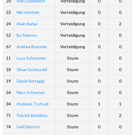
20
Kim Lindemann
Verteidigung
0
0
22
Nik Holstein
Verteidigung
0
0
24
Alain Bahar
Verteidigung
0
2
52
Bo Salerno
Verteidigung
1
0
67
Andrea Brazzola
Verteidigung
0
0
11
Luca Schommer
Sturm
0
0
18
Silvan Schmuckli
Sturm
0
0
19
David Rattaggi
Sturm
0
0
26
Marc Scheuner
Sturm
0
0
34
Andreas Tschudi
Sturm
1
1
71
Patrick Bandiera
Sturm
1
2
74
Ueli Dietrich
Sturm
0
0