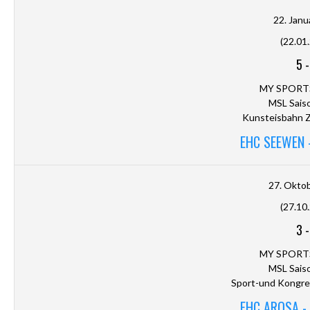
22. Janu
(22.01
5
MY SPORT
MSL Sais
Kunsteisbahn Z
EHC SEEWEN 
27. Okto
(27.10
3
MY SPORT
MSL Sais
Sport-und Kongre
EHC AROSA -