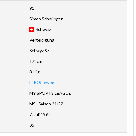
91
Simon Schnüriger
Schweiz
Verteidigung
Schwyz SZ
178cm
81Kg
EHC Seewen
MY SPORTS LEAGUE
MSL Saison 21/22
7. Juli 1991
35