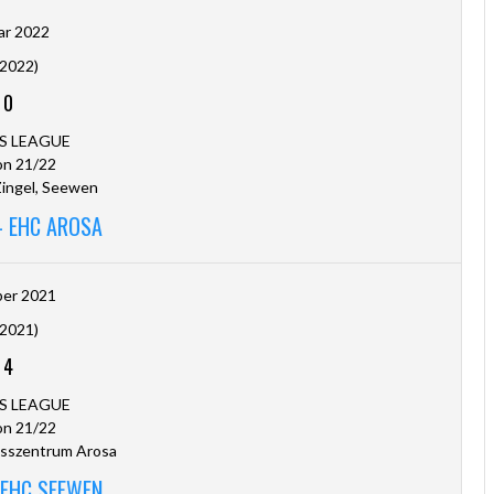
ar 2022
.2022)
-
0
S LEAGUE
on 21/22
ingel, Seewen
- EHC AROSA
ber 2021
.2021)
-
4
S LEAGUE
on 21/22
sszentrum Arosa
 EHC SEEWEN