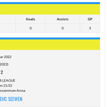
Goals
Assists
GP
0
0
3
uar 2022
.2022)
-
2
S LEAGUE
on 21/22
sszentrum Arosa
 EHC SEEWEN