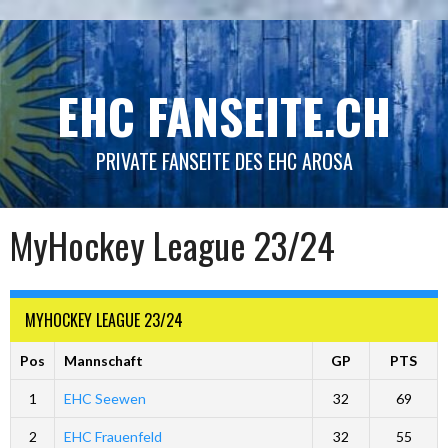
Springe
zum
Inhalt
EHC FANSEITE.CH
PRIVATE FANSEITE DES EHC AROSA
MyHockey League 23/24
MYHOCKEY LEAGUE 23/24
Pos
Mannschaft
GP
PTS
1
EHC Seewen
32
69
2
EHC Frauenfeld
32
55