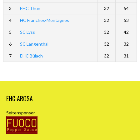
3
EHC Thun
32
54
4
HC Franches-Montagnes
32
53
5
SC Lyss
32
42
6
SC Langenthal
32
32
7
EHC Bülach
32
31
EHC AROSA
Seitensponsor