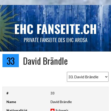
Springe
zum
Inhalt
EHC FANSEITE.CH
PRIVATE FANSEITE DES EHC AROSA
33
David Brändle
#
33
Name
David Brändle
Nationalität
Schweiz