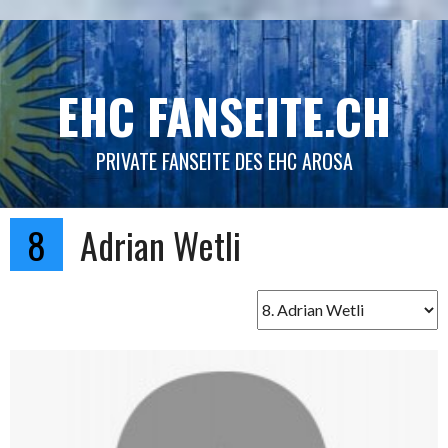
Springe
zum
Inhalt
EHC FANSEITE.CH
PRIVATE FANSEITE DES EHC AROSA
8
Adrian Wetli