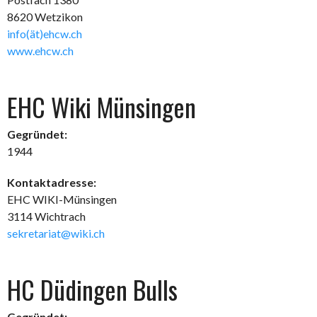
8620 Wetzikon
info(ät)ehcw.ch
www.ehcw.ch
EHC Wiki Münsingen
Gegründet:
1944
Kontaktadresse:
EHC WIKI-Münsingen
3114 Wichtrach
sekretariat@wiki.ch
HC Düdingen Bulls
Gegründet: