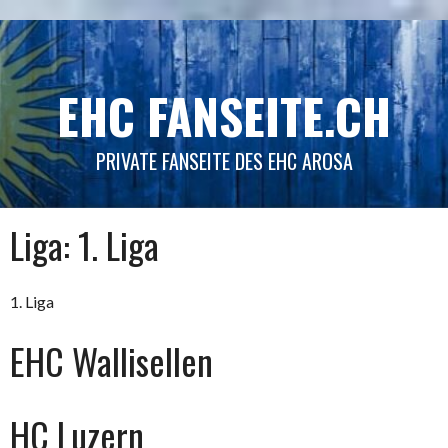
Springe
zum
Inhalt
EHC FANSEITE.CH
PRIVATE FANSEITE DES EHC AROSA
Liga:
1. Liga
1. Liga
EHC Wallisellen
HC Luzern