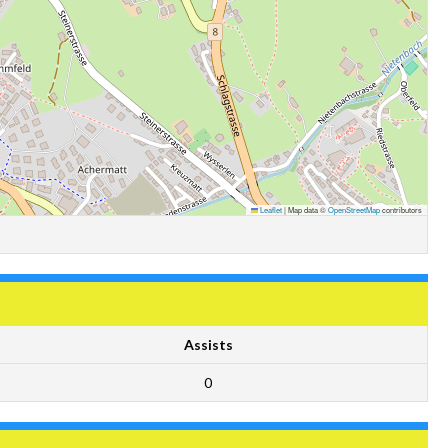
Leaflet
|
Map data ©
OpenStreetMap
contributors
Assists
0