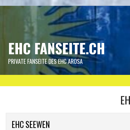
Springe
zum
Inhalt
EHC FANSEITE.CH
PRIVATE FANSEITE DES EHC AROSA
EH
EHC SEEWEN