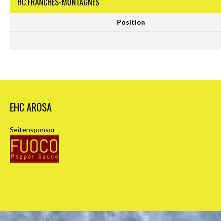
HC FRANCHES-MONTAGNES
Position
EHC AROSA
Seitensponsor
© 2026 EHC FANSEITE.CH