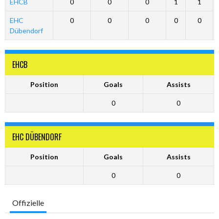
EHCB
0
0
0
1
1
EHC
0
0
0
0
0
Dübendorf
EHCB
Position
Goals
Assists
0
0
EHC DÜBENDORF
Position
Goals
Assists
0
0
Offizielle