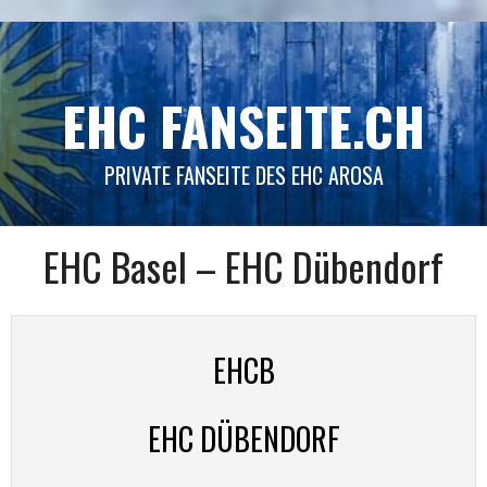
Springe
zum
Inhalt
EHC FANSEITE.CH
PRIVATE FANSEITE DES EHC AROSA
EHC Basel – EHC Dübendorf
EHCB
EHC DÜBENDORF