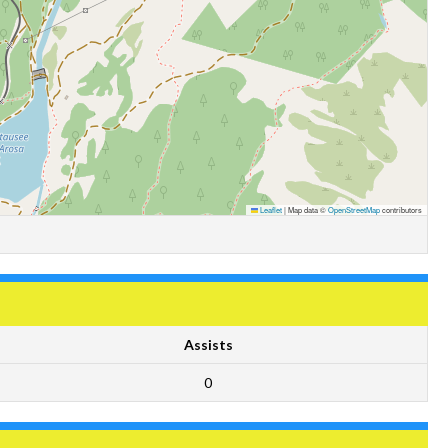
Leaflet
|
Map data ©
OpenStreetMap
contributors
Assists
0