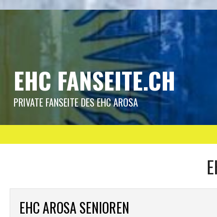
Springe
zum
Inhalt
EHC FANSEITE.CH
PRIVATE FANSEITE DES EHC AROSA
E
EHC AROSA SENIOREN