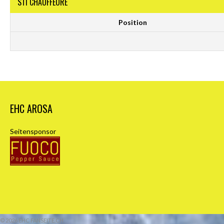
STI CHAUFFEURE
Position
EHC AROSA
Seitensponsor
© 2026 EHC FANSEITE.CH